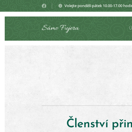
Volejte pondělí-pátek 10.00-17.00 hodi
Sámo Fujera
Členství přin