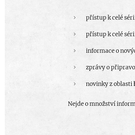
přístup k celé séri
přístup k celé séri
informace o nový
zprávy o připrav
novinky z oblasti
Nejde o množství informac