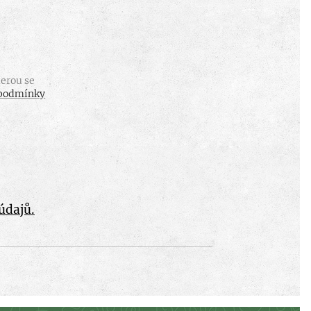
erou se
podmínky
údajů.