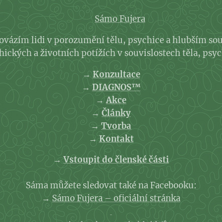
Sámo Fujera
rovázím lidi v porozumění tělu, psychice a hlubším so
ckých a životních potížích v souvislostech těla, psyc
→
Konzultace
→
DIAGNOS™
→
Akce
→
Články
→
Tvorba
→
Kontakt
→
Vstoupit do členské části
Sáma můžete sledovat také na Facebooku:
→
Sámo Fujera – oficiální stránka