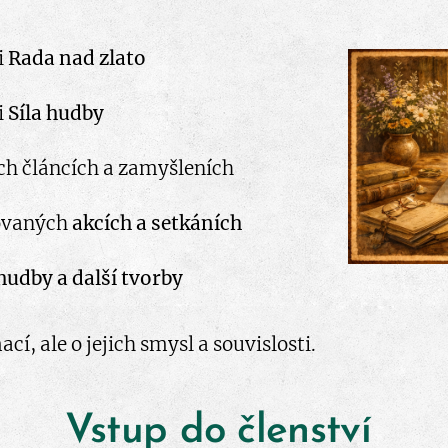
i
Rada nad zlato
i
Síla hudby
ch článcích a zamyšleních
ovaných
akcích a setkáních
hudby a další tvorby
í, ale o jejich smysl a souvislosti.
Vstup do členství