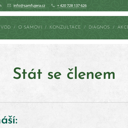
n
info@samfujera.cz
+ 420 728 137 626
ÚVOD
O SÁMOVI
KONZULTACE
DIAGNOS
AKC
Stát se členem
áší: