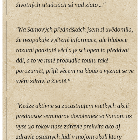
životných situáciách sú nad zlato ..."
"Na Samových přednáškách jsem si uvědomila,
že neopakuje vyčtené informace, ale hluboce
rozumí podstatě věcí a je schopen to předávat
dál, a to ve mně probudilo touhu také
porozumět, přijít věcem na kloub a vyznat se ve
svém zdraví a životě."
"Kedze aktivne sa zucastnujem vsetkych akcii
prednasok seminarov dovoleniek so Samom uz
vyse 20 rokov nase zdravie prekvita ako aj
zdravie ostatnych ludi v mojom okoli ktory