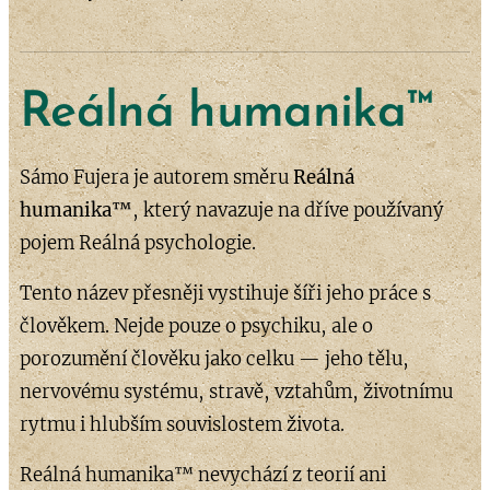
Reálná
humanika™
Sámo Fujera je autorem směru
Reálná
humanika™
, který navazuje na dříve používaný
pojem Reálná psychologie.
Tento název přesněji vystihuje šíři jeho práce s
člověkem. Nejde pouze o psychiku, ale o
porozumění člověku jako celku — jeho tělu,
nervovému systému, stravě, vztahům, životnímu
rytmu i hlubším souvislostem života.
Reálná humanika™ nevychází z teorií ani