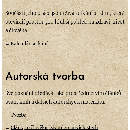
Součástí jeho práce jsou i živá setkání s lidmi, která
otevírají prostor pro hlubší pohled na zdraví, život
a člověka.
→
Kalendář setkání
Autorská tvorba
Své poznání předává také prostřednictvím článků,
úvah, knih a dalších autorských materiálů.
→
Tvorba
→
Články
o člověku, životě a souvislostech