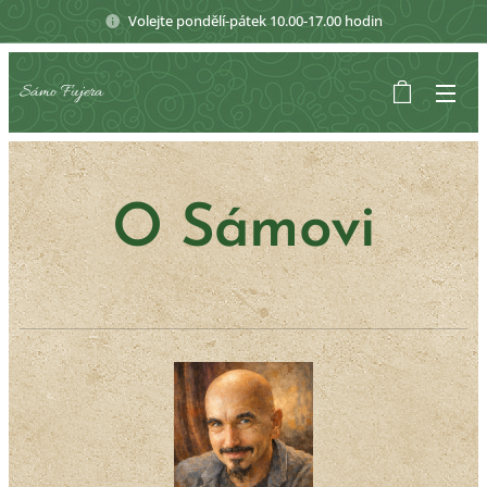
Volejte pondělí-pátek 10.00-17.00 hodin
Sámo Fujera
O Sámovi