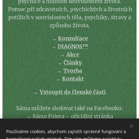
psychice a hlubším souvislostem života.
Pomoc při zdravotních, psychických a životních
potížích v souvislostech těla, psychiky, stravy a
způsobu života.
→
Konzultace
→
DIAGNOS™
→
Akce
→
Články
→
Tvorba
→
Kontakt
→
Vstoupit do členské části
Sáma můžete sledovat také na Facebooku:
→
Sámo Fujera – oficiální stránka
Používáme cookies, abychom zajistili správné fungování a
→
Zásady ochrany osobních údajů
bezpečnost našich stránek. Tím vám můžeme zajistit tu