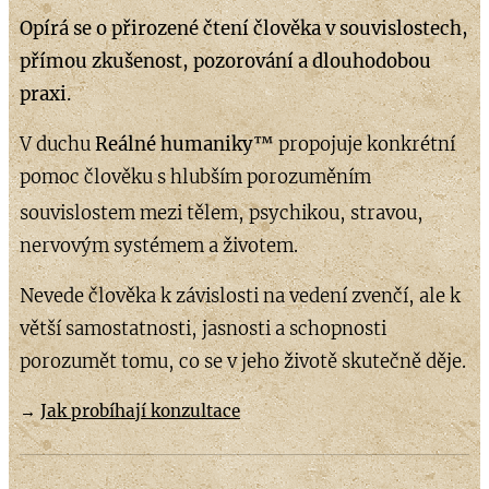
Opírá se o
přirozené čtení člověka v souvislostech
,
přímou zkušenost, pozorování a dlouhodobou
praxi.
V duchu
Reálné humaniky™
propojuje konkrétní
pomoc člověku s hlubším porozuměním
souvislostem mezi tělem, psychikou,
stravou,
nervovým systémem a životem.
Nevede člověka k závislosti na vedení zvenčí, ale k
větší samostatnosti, jasnosti a schopnosti
porozumět tomu, co se v jeho životě skutečně děje.
→
Jak probíhají konzultace