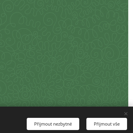
Přijmout nezbytné
Přijmout vše