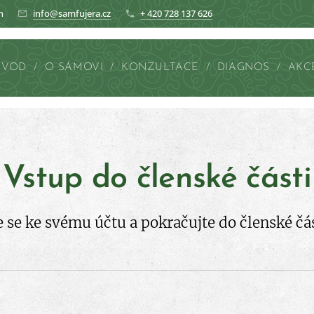
n
info@samfujera.cz
+ 420 728 137 626
ÚVOD
O SÁMOVI
KONZULTACE
DIAGNOS
AKC
Vstup do členské části
e se ke svému účtu a pokračujte do členské čá