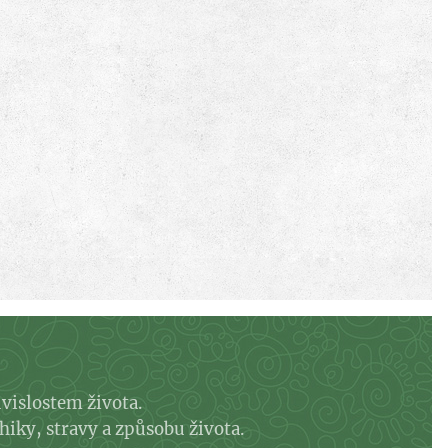
uvislostem života.
hiky, stravy a způsobu života.