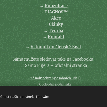
→
Konzultace
→
DIAGNOS™
→
Akce
→
Články
→
Tvorba
→
Kontakt
→
Vstoupit do členské části
Sáma můžete sledovat také na Facebooku:
→
Sámo Fujera – oficiální stránka
→
Zásady ochrany osobních údajů
→
Obchodní podmínky
ečnost našich stránek. Tím vám
Vytvořeno službou
Webnode
Cookies