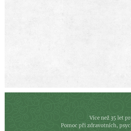
Více než 35 let p
Pomoc při zdravotních, psychi