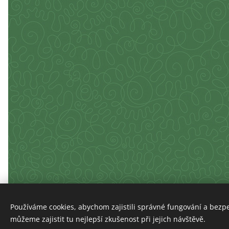
Používáme cookies, abychom zajistili správné fungování a bezp
můžeme zajistit tu nejlepší zkušenost při jejich návštěvě.