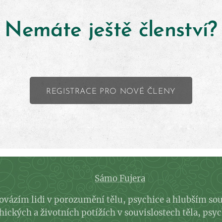
Nemáte ještě členství?
REGISTRACE PRO NOVÉ ČLENY
Sámo Fujera
rovázím lidi v porozumění tělu, psychice a hlubším so
ckých a životních potížích v souvislostech těla, psyc