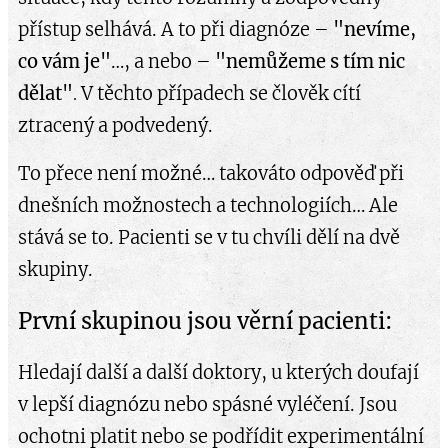
přístup selhává. A to při diagnóze –
"nevíme,
co vám je"
…, a nebo –
"nemůžeme s tím nic
dělat"
V těchto případech se člověk cítí
.
ztracený a podvedený.
To přece není možné… takováto odpověď při
dnešních možnostech a technologiích… Ale
stává se to. Pacienti se v tu chvíli dělí na dvě
skupiny.
První skupinou jsou věrní pacienti:
Hledají další a další doktory, u kterých doufají
v lepší diagnózu nebo spásné vyléčení. Jsou
ochotni platit nebo se podřídit experimentální