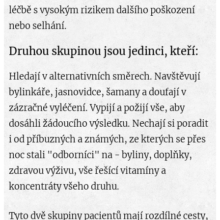
léčbě s vysokým rizikem dalšího poškození
nebo selhání.
Druhou skupinou jsou jedinci, kteří:
Hledají v alternativních směrech. Navštěvují
bylinkáře, jasnovidce, šamany a doufají v
zázračné vyléčení. Vypijí a požijí vše, aby
dosáhli žádoucího výsledku. Nechají si poradit
i od příbuzných a známých, ze kterých se přes
noc stali "odborníci" na - byliny, doplňky,
zdravou výživu, vše řešící vitamíny a
koncentráty všeho druhu.
Tyto dvě skupiny pacientů mají rozdílné cesty,