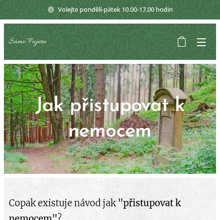
Volejte pondělí-pátek 10.00-17.00 hodin
Sámo Fujera
Jak přistupovat k
nemocem
Copak existuje návod jak
"přistupovat k
nemocem"
?