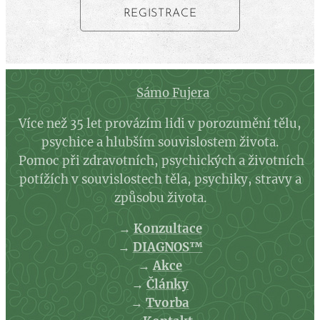
REGISTRACE
Sámo Fujera
Více než 35 let provázím lidi v porozumění tělu,
psychice a hlubším souvislostem života.
Pomoc při zdravotních, psychických a životních
potížích v souvislostech těla, psychiky, stravy a
způsobu života.
→
Konzultace
→
DIAGNOS™
→
Akce
→
Články
→
Tvorba