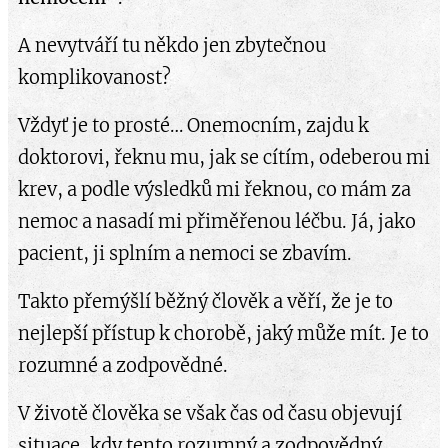
A nevytváří tu někdo jen zbytečnou
komplikovanost?
Vždyť je to prosté… Onemocním, zajdu k
doktorovi, řeknu mu, jak se cítím, odeberou mi
krev, a podle výsledků mi řeknou, co mám za
nemoc a nasadí mi přiměřenou léčbu. Já, jako
pacient, ji splním a nemoci se zbavím.
Takto přemýšlí běžný člověk a věří, že je to
nejlepší přístup k chorobě, jaký může mít. Je to
rozumné a zodpovědné.
V životě člověka se však čas od času objevují
situace, kdy tento rozumný a zodpovědný