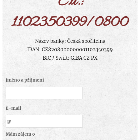
Č.ú.:
1102350399/0800
Název banky: Česká spořitelna
IBAN: CZ8208000000001102350399
BIC / Swift: GIBA CZ PX
Jméno a příjmení
E-mail
Mám zájem o