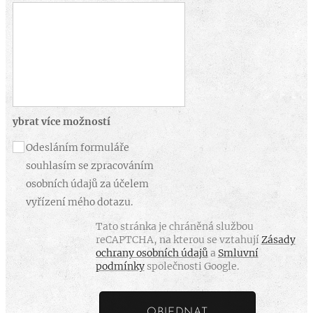
ybrat více možností
Odesláním formuláře
souhlasím se zpracováním
osobních údajů za účelem
vyřízení mého dotazu.
Tato stránka je chráněná službou
reCAPTCHA, na kterou se vztahují
Zásady
ochrany osobních údajů
a
Smluvní
podmínky
společnosti Google.
OBJEDNAT