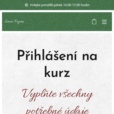
Volejte pondělí-pátek 10.00-17.00 hodin
Sámo Fujera
Přihlášení na
kurz
Vyplňte všechny
potřebné údaje