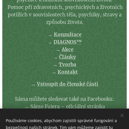
Pomoc při zdravotních, psychických a životních
potížích v souvislostech těla, psychiky, stravy a
způsobu života.
→
Konzultace
→
DIAGNOS™
→
Akce
→
Články
→
Tvorba
→
Kontakt
→
Vstoupit do členské části
Sáma můžete sledovat také na Facebooku:
→
Sámo Fujera – oficiální stránka
Používáme cookies, abychom zajistili správné fungování a
→
Zásady ochrany osobních údajů
bezpečnost našich stránek. Tím vám můžeme zajistit tu