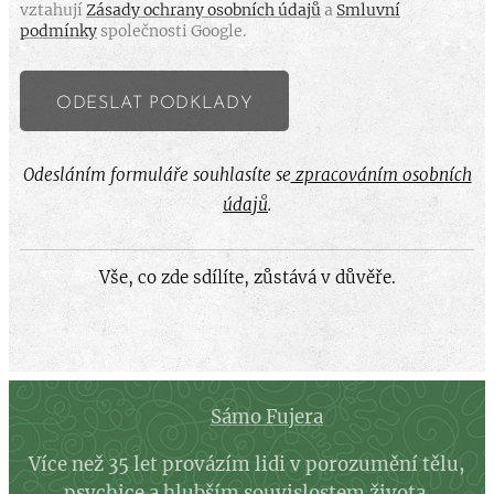
vztahují
Zásady ochrany osobních údajů
a
Smluvní
podmínky
společnosti Google.
ODESLAT PODKLADY
Odesláním formuláře souhlasíte se
zpracováním osobních
údajů
.
Vše, co zde sdílíte, zůstává v důvěře.
Sámo Fujera
Více než 35 let provázím lidi v porozumění tělu,
psychice a hlubším souvislostem života.