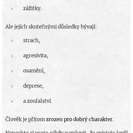
zážitky.
Ale jejich skutečnými důsledky bývají:
strach,
agresivita,
osamění,
deprese,
a zoufalství.
Člověk je přitom
zrozen pro dobrý charakter
.