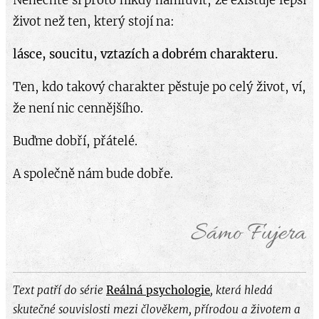
Nenechte si proto nikdy namluvit, že existuje lepší
život než ten, který stojí na:
lásce, soucitu, vztazích a dobrém charakteru.
Ten, kdo takový charakter pěstuje po celý život, ví,
že není nic cennějšího.
Buďme dobří, přátelé.
A společně nám bude dobře.
Sámo Fujera
Text patří do série
Reálná psychologie
, která hledá
skutečné souvislosti mezi člověkem, přírodou a životem a