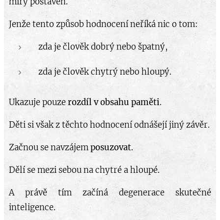
míry postaven.
Jenže tento způsob hodnocení neříká nic o tom:
zda je člověk dobrý nebo špatný,
zda je člověk chytrý nebo hloupý.
Ukazuje pouze
rozdíl v obsahu paměti
.
Děti si však z těchto hodnocení odnášejí jiný závěr.
Začnou se navzájem
posuzovat
.
Dělí se mezi sebou na chytré a hloupé.
A právě tím začíná degenerace skutečné
inteligence.