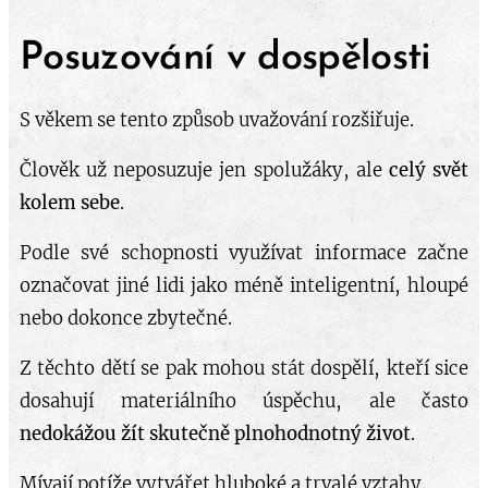
Posuzování v dospělosti
S věkem se tento způsob uvažování rozšiřuje.
Člověk už neposuzuje jen spolužáky, ale
celý svět
kolem sebe
.
Podle své schopnosti využívat informace začne
označovat jiné lidi jako méně inteligentní, hloupé
nebo dokonce zbytečné.
Z těchto dětí se pak mohou stát dospělí, kteří sice
dosahují materiálního úspěchu, ale často
nedokážou žít skutečně plnohodnotný život
.
Mívají potíže vytvářet hluboké a trvalé vztahy.