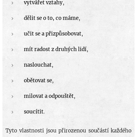
vytvářet vztahy
,
dělit se o to, co máme
,
učit se a přizpůsobovat
,
mít radost z druhých lidí
,
naslouchat
,
obětovat se
,
milovat a odpouštět
,
soucítit
.
Tyto vlastnosti jsou přirozenou součástí každého