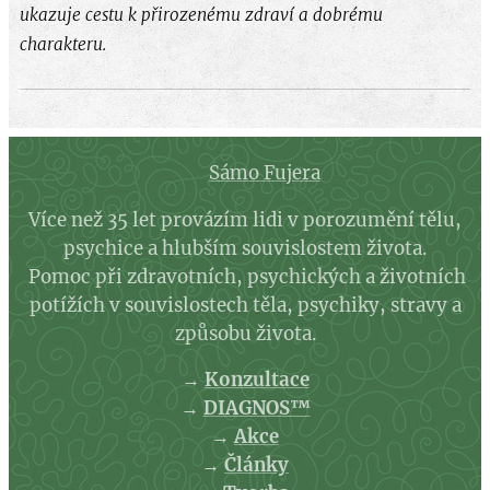
ukazuje cestu k přirozenému zdraví a dobrému
charakteru.
Sámo Fujera
Více než 35 let provázím lidi v porozumění tělu,
psychice a hlubším souvislostem života.
Pomoc při zdravotních, psychických a životních
potížích v souvislostech těla, psychiky, stravy a
způsobu života.
→
Konzultace
→
DIAGNOS™
→
Akce
→
Články