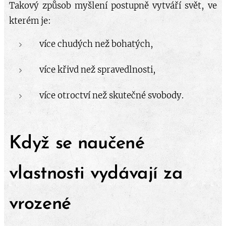
Takový způsob myšlení postupně vytváří svět, ve
kterém je:
více chudých než bohatých,
více křivd než spravedlnosti,
více otroctví než skutečné svobody.
Když se naučené
vlastnosti vydávají za
vrozené