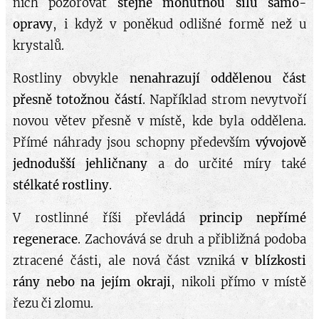
nich pozorovat
stejně mohutnou sílu samo-
opravy
, i když v poněkud odlišné formě než u
krystalů.
Rostliny obvykle
nenahrazují oddělenou část
přesně totožnou částí
. Například strom nevytvoří
novou větev přesně v místě, kde byla oddělena.
Přímé náhrady jsou schopny především
vývojově
jednodušší jehličnany
a do určité míry také
stélkaté rostliny
.
V rostlinné říši převládá
princip nepřímé
regenerace
. Zachovává se druh a přibližná podoba
ztracené části, ale nová část vzniká
v blízkosti
rány nebo na jejím okraji
, nikoli přímo v místě
řezu či zlomu.