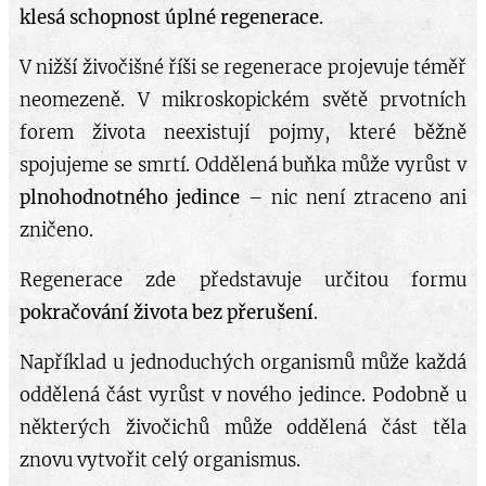
klesá schopnost úplné regenerace
.
V nižší živočišné říši se regenerace projevuje téměř
neomezeně. V mikroskopickém světě prvotních
forem života neexistují pojmy, které běžně
spojujeme se smrtí. Oddělená buňka může vyrůst v
plnohodnotného jedince
– nic není ztraceno ani
zničeno.
Regenerace zde představuje určitou formu
pokračování života bez přerušení
.
Například u jednoduchých organismů může každá
oddělená část vyrůst v nového jedince. Podobně u
některých živočichů může oddělená část těla
znovu vytvořit celý organismus.