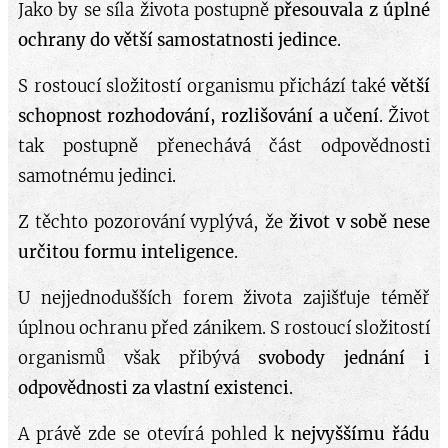
Jako by se síla života postupně
přesouvala z úplné
ochrany do větší samostatnosti jedince
.
S rostoucí složitostí organismu přichází také
větší
schopnost rozhodování, rozlišování a učení
. Život
tak postupně přenechává část odpovědnosti
samotnému jedinci.
Z těchto pozorování vyplývá, že
život v sobě nese
určitou formu inteligence
.
U nejjednodušších forem života zajišťuje téměř
úplnou ochranu před zánikem. S rostoucí složitostí
organismů však přibývá
svobody jednání i
odpovědnosti za vlastní existenci
.
A právě zde se otevírá pohled k
nejvyššímu řádu