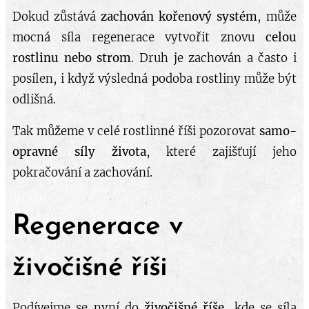
Dokud zůstává
zachován kořenový systém
, může
mocná síla regenerace vytvořit znovu
celou
rostlinu nebo strom
. Druh je zachován a často i
posílen, i když výsledná podoba rostliny může být
odlišná.
Tak můžeme v celé rostlinné říši pozorovat
samo-
opravné síly života
, které zajišťují jeho
pokračování a zachování.
Regenerace v
živočišné říši
Podívejme se nyní do
živočišné říše
, kde se síla