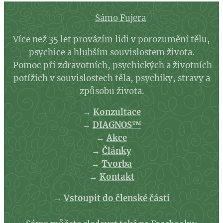
Sámo Fujera
Více než 35 let provázím lidi v porozumění tělu,
psychice a hlubším souvislostem života.
Pomoc při zdravotních, psychických a životních
potížích v souvislostech těla, psychiky, stravy a
způsobu života.
→
Konzultace
→
DIAGNOS™
→
Akce
→
Články
→
Tvorba
→
Kontakt
→
Vstoupit do členské části