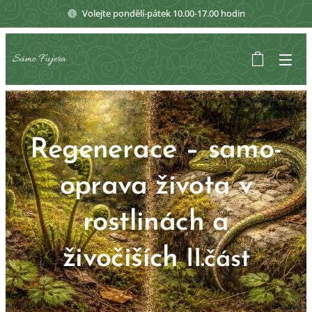
Volejte pondělí-pátek 10.00-17.00 hodin
Sámo Fujera
Regenerace – samo-
oprava života v
rostlinách a
živočiších
II.část