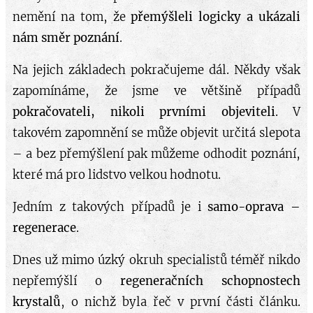
nemění na tom, že
přemýšleli logicky a ukázali
nám směr poznání
.
Na jejich základech pokračujeme dál. Někdy však
zapomínáme, že jsme ve většině případů
pokračovateli, nikoli prvními objeviteli
. V
takovém zapomnění se může objevit určitá slepota
– a bez přemýšlení pak můžeme odhodit poznání,
které má pro lidstvo velkou hodnotu.
Jedním z takových případů je i
samo-oprava –
regenerace
.
Dnes už mimo úzký okruh specialistů téměř nikdo
nepřemýšlí o
regeneračních schopnostech
krystalů
, o nichž byla řeč v první části článku.