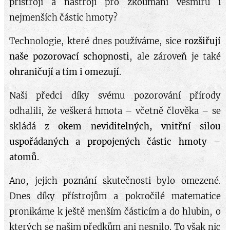
přístroji a nástroji pro zkoumání vesmíru i
nejmenších částic hmoty?
Technologie, které dnes používáme, sice
rozšiřují
naše pozorovací schopnosti
, ale zároveň je také
ohraničují a tím i omezují
.
Naši předci díky svému pozorování přírody
odhalili, že veškerá hmota – včetně člověka – se
skládá z
okem neviditelných, vnitřní silou
uspořádaných a propojených částic hmoty –
atomů
.
Ano, jejich poznání skutečnosti bylo omezené.
Dnes díky přístrojům a pokročilé matematice
pronikáme k ještě menším částicím a do hlubin, o
kterých se našim předkům ani nesnilo. To však nic